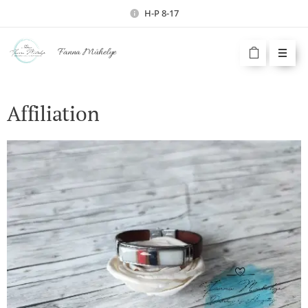
H-P 8-17
Fanna Műhelye
Affiliation