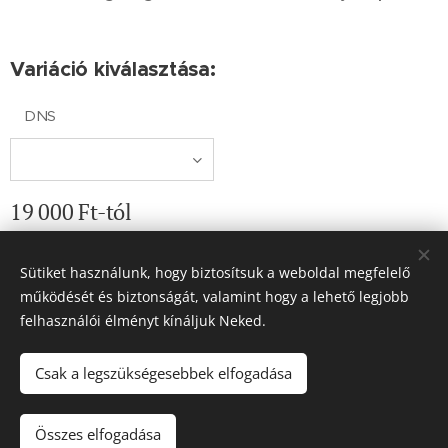
Variáció kiválasztása:
DNS
19 000
Ft
-tól
Sütiket használunk, hogy biztosítsuk a weboldal megfelelő
működését és biztonságát, valamint hogy a lehető legjobb
© 2019 Fanna Műhelye Kézműves ajándékok és
felhasználói élményt kínáljuk Neked.
ékszerek. Minden jog fenntartva.
Sütik
Csak a legszükségesebbek elfogadása
Kosárba
Összes elfogadása