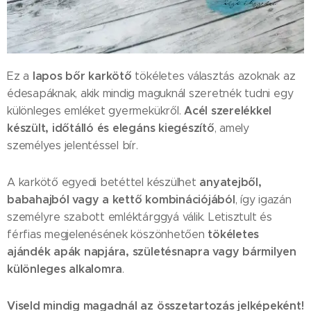
lapos bőr karkötő
Ez a
tökéletes választás azoknak az
édesapáknak, akik mindig maguknál szeretnék tudni egy
Acél szerelékkel
különleges emléket gyermekükről.
készült, időtálló és elegáns kiegészítő
, amely
személyes jelentéssel bír.
anyatejből,
A karkötő egyedi betéttel készülhet
babahajból vagy a kettő kombinációjából
, így igazán
személyre szabott emléktárggyá válik. Letisztult és
tökéletes
férfias megjelenésének köszönhetően
ajándék apák napjára, születésnapra vagy bármilyen
különleges alkalomra
.
Viseld mindig magadnál az összetartozás jelképeként!