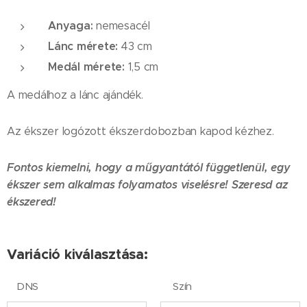
Anyaga:
nemesacél
Lánc mérete:
43 cm
Medál mérete:
1,5 cm
A medálhoz a lánc ajándék.
Az ékszer logózott ékszerdobozban kapod kézhez.
Fontos kiemelni, hogy a műgyantától függetlenül, egy
ékszer sem alkalmas folyamatos viselésre! Szeresd az
ékszered!
Variáció kiválasztása:
DNS
Szín