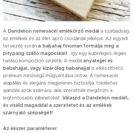
Dandelion nemesacél emlékőrző medál
A
a szabadság,
az emlékek és az élet apró csodáinak jelképe. Az egyedi
a babahaj finoman formálja meg a
tervezés során
pitypang szálló magocskáit
, így egy különleges, légies
anyatejjel és
hatású kompozíció születik. A medál
babahajjal, vagy kizárólag babahajjal
is elkészíthető,
prémium minőségű műgyantába öntve. A nemesacél
alapállás és elegáns megjelenés biztosítja, tökéletes
ajándék azok számára, akik szeretnék megőrizni a
Válaszd a Dandelion medált,
legfontosabb pillanatokat.
és viseld magaddal a szeretetet és az emlékek
szárnyaló szépségét!
Az ékszer paraméterei: