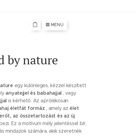
MENÜ
d by nature
Nature
egy különleges, kézzel készített
anyatejjel és babahajjal
ely
, vagy
jal
is kérhető. Az aprólékosan
haj életfát formáz
élet
, amely az
erőt, az összetartozást és az új
pezi. Ez a motívum mély jelentéssel bír,
tás mindazok számára, akik szeretnék