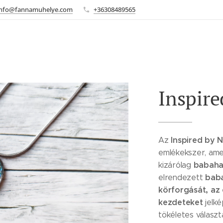
Info@fannamuhelye.com
+36308489565
Inspire
Inspired by 
Az
emlékekszer, am
babahaj
kizárólag
baba
elrendezett
körforgását, az 
kezdeteket
jelké
tökéletes válasz