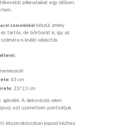
tékesebb pillanataikat egy időben,
erben.
cél szerelékkel
készül, amely
 és tartós, de bőrbarát is, így az
zámára is kiváló választás.
éterei:
nemesacél
ete:
43 cm
rete:
2,5*2,3 cm
c ajándék. A dekorációs elem
 típus), ezt üzenetben pontosítjuk.
ott ékszerdobozban kapod kézhez.