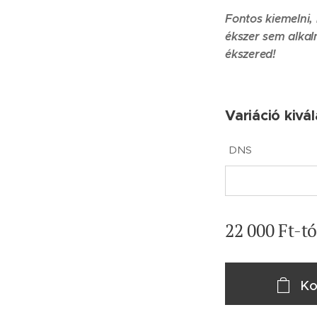
Fontos kiemelni,
ékszer sem alkal
ékszered!
Variáció kivá
DNS
22 000
Ft
-tó
Ko