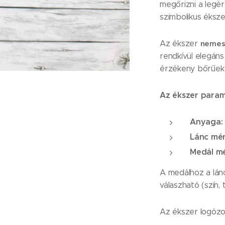
megőrizni a legér
szimbolikus éksz
Az ékszer
nemesa
rendkívül elegáns
érzékeny bőrűek s
Az ékszer param
Anyaga:
Lánc mér
Medál mé
A medálhoz a lán
válaszható (szín,
Az ékszer logóz