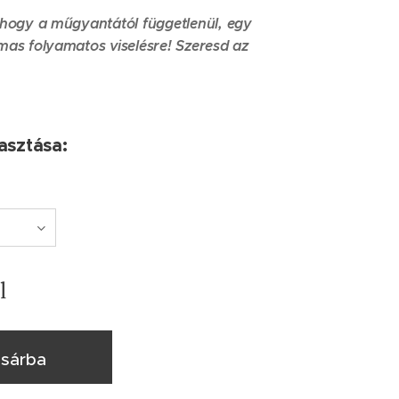
 hogy a műgyantától függetlenül, egy
mas folyamatos viselésre! Szeresd az
lasztása:
l
sárba