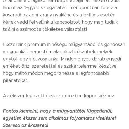
A lánc és a drágakő nem képzi az ajánlat részét! Ezüst
láncot az "Egyéb szolgáltatás" menüpontban tudsz a
kosaradhoz adni, arany nyaklánc és a brilliáns esetén
kérlek vedd fel velünk a kapcsolatot, hogy meg tudjuk
találni a számodta tökéletes választást!
Ékszereink prémium minőségű műgyantából és gondosan
megmunkált nemesfém alapokkal készülnek, melyek
egytől- egyig ötvösmunka. Minden egyes darab egyedi
emléket őriz, szeretettel és szakértelemmel készítve,
hogy méltó módon megőrizhesse a legfontosabb
pillanatokat.
Az ékszer logózott ékszerdobozban kapod kézhez.
Fontos kiemelni, hogy a műgyantától függetlenül,
egyetlen ékszer sem alkalmas folyamatos viselésre!
Szeresd az ékszered!