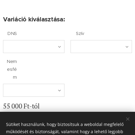
Variáció kiválasztása:
DNS
Szív
Nem
esfé
m
55 000
Ft
-tól
Sütiket használunk, hogy biztosítsuk a weboldal megfelelő
működését és biztonságát, valamint hogy a lehető legjobb
© 2019 Fanna Műhelye Kézműves ajándékok és