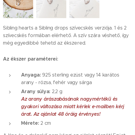
Sibling hearts a Sibling drops szívecskés verziója. 1 és 2
szívecskés formában elérhető. A szív szára véshető, így
még egyedibbé tehetd az ékszered.
Az ékszer paraméterei:
Anyaga:
925 sterling ezüst vagy 14 karátos
arany - rózsa, fehér vagy sárga
Arany súlya:
2,2 g
Az arany árászabásának nagymértékű és
gyakori változása miatt kérlek e-mailben kérj
árat. Az ajánlat 48 óráig érvényes!
Mérete:
2 cm