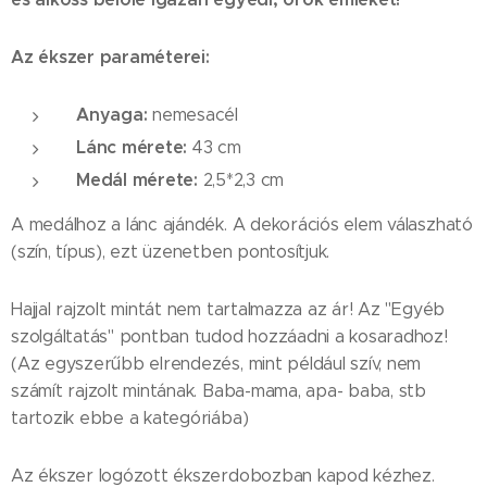
Az ékszer paraméterei:
Anyaga:
nemesacél
Lánc mérete:
43 cm
Medál mérete:
2,5*2,3 cm
A medálhoz a lánc ajándék. A dekorációs elem válaszható
(szín, típus), ezt üzenetben pontosítjuk.
Hajjal rajzolt mintát nem tartalmazza az ár! Az "Egyéb
szolgáltatás" pontban tudod hozzáadni a kosaradhoz!
(Az egyszerűbb elrendezés, mint például szív, nem
számít rajzolt mintának. Baba-mama, apa- baba, stb
tartozik ebbe a kategóriába)
Az ékszer logózott ékszerdobozban kapod kézhez.