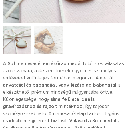
Sofi nemesacél emlékőrző medál
A
tökéletes választás
azok számára, akik szeretnének egyedi és személyes
emlékeiket különleges formában megőrizni. A medál
anyatejjel és babahajjal, vagy kizárólag babahajjal
is
elkészíthető, prémium minőségű műgyantába öntve.
sima felülete ideális
Különlegessége, hogy
gravírozáshoz és rajzolt mintákhoz
, így teljesen
személyre szabható. A nemesacél alap tartós, elegáns
Válaszd a Sofi medált,
és időálló megjelenést biztosít.
és alkoss belőle igazán egyedi, örök emléket!