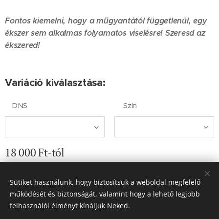
Fontos kiemelni, hogy a műgyantától függetlenül, egy
ékszer sem alkalmas folyamatos viselésre! Szeresd az
ékszered!
Variáció kiválasztása:
DNS
Szín
18 000
Ft
-tól
Sütiket használunk, hogy biztosítsuk a weboldal megfelelő
működését és biztonságát, valamint hogy a lehető legjobb
© 2019 Fanna Műhelye Kézműves ajándékok és
felhasználói élményt kínáljuk Neked.
ékszerek. Minden jog fenntartva.