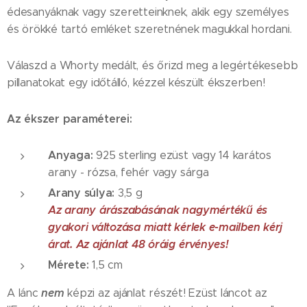
édesanyáknak vagy szeretteinknek, akik egy személyes
és örökké tartó emléket szeretnének magukkal hordani.
Válaszd a Whorty medált, és őrizd meg a legértékesebb
pillanatokat egy időtálló, kézzel készült ékszerben!
Az ékszer paraméterei:
Anyaga:
925 sterling ezüst vagy 14 karátos
arany - rózsa, fehér vagy sárga
Arany súlya:
3,5 g
Az arany árászabásának nagymértékű és
gyakori változása miatt kérlek e-mailben kérj
árat. Az ajánlat 48 óráig érvényes!
Mérete:
1,5 cm
nem
A lánc
képzi az ajánlat részét! Ezüst láncot az