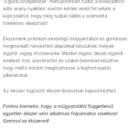
"Egyéb szolgáltatás" menüpontban tudsz a kosaradhoz
adni, arany nyaklánc esetén kérlek vedd fel velünk a
kapcsolatot, hogy meg tudjuk találni a számodta
tökéletes választást!
Ékszereink prémium minőségű műgyantából és gondosan
megmunkált nemesfém alapokkal készülnek, melyek
egytől- egyig ötvösmunka. Minden egyes darab egyedi
emléket őriz, szeretettel és szakértelemmel készítve,
hogy méltó módon megőrizhesse a legfontosabb
pillanatokat.
Az ékszer logózott ékszerdobozban kapod kézhez.
Fontos kiemelni, hogy a műgyantától függetlenül,
egyetlen ékszer sem alkalmas folyamatos viselésre!
Szeresd az ékszered!