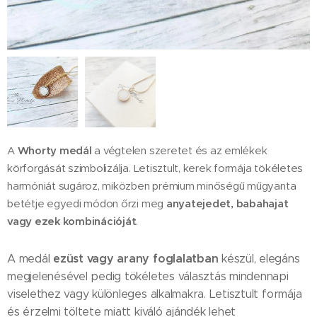
Whorty medál
A
a végtelen szeretet és az emlékek
körforgását szimbolizálja. Letisztult, kerek formája tökéletes
harmóniát sugároz, miközben prémium minőségű műgyanta
anyatejedet, babahajat
betétje egyedi módon őrzi meg
vagy ezek kombinációját
.
ezüst vagy arany foglalatban
A medál
készül, elegáns
megjelenésével pedig tökéletes választás mindennapi
viselethez vagy különleges alkalmakra. Letisztult formája
és érzelmi töltete miatt kiváló ajándék lehet