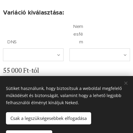
Variáció kiválasztása:
Nem
esfé
DNS
m
55 000
Ft
-tól
Sütiket használunk, hogy biztosítsuk a weboldal megfelelő
működését és biztonságát, valamint hogy a lehető legjobb
© 2019 Fanna Műhelye Kézműves ajándékok és
felhasználói élményt kínáljuk Neked.
ékszerek. Minden jog fenntartva.
Sütik
Csak a legszükségesebbek elfogadása