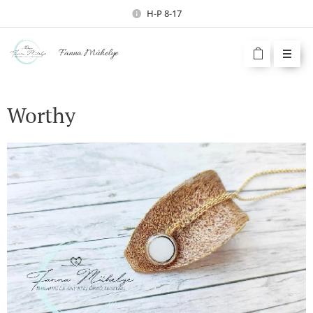
H-P 8-17
Fanna Műhelye
Worthy